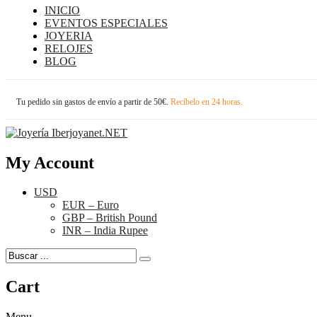
INICIO
EVENTOS ESPECIALES
JOYERIA
RELOJES
BLOG
Tu pedido sin gastos de envío a partir de 50€.
Recíbelo en 24 horas.
My Account
USD
EUR – Euro
GBP – British Pound
INR – India Rupee
Cart
Menu