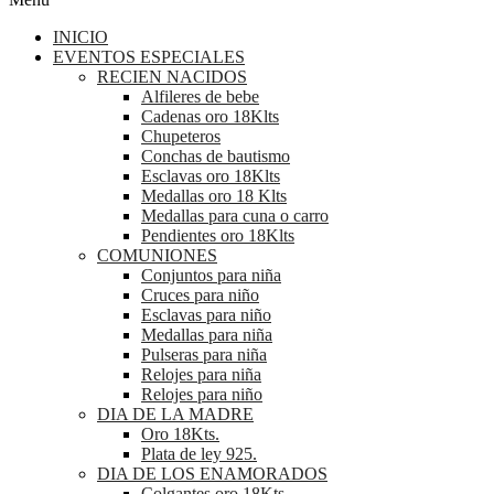
INICIO
EVENTOS ESPECIALES
RECIEN NACIDOS
Alfileres de bebe
Cadenas oro 18Klts
Chupeteros
Conchas de bautismo
Esclavas oro 18Klts
Medallas oro 18 Klts
Medallas para cuna o carro
Pendientes oro 18Klts
COMUNIONES
Conjuntos para niña
Cruces para niño
Esclavas para niño
Medallas para niña
Pulseras para niña
Relojes para niña
Relojes para niño
DIA DE LA MADRE
Oro 18Kts.
Plata de ley 925.
DIA DE LOS ENAMORADOS
Colgantes oro 18Kts.