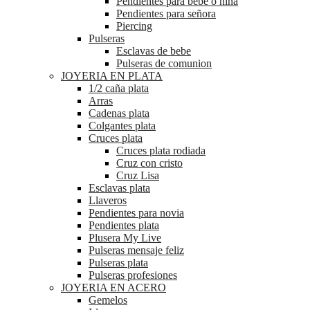
Pendientes para bebé o niña
Pendientes para señora
Piercing
Pulseras
Esclavas de bebe
Pulseras de comunion
JOYERIA EN PLATA
1/2 caña plata
Arras
Cadenas plata
Colgantes plata
Cruces plata
Cruces plata rodiada
Cruz con cristo
Cruz Lisa
Esclavas plata
Llaveros
Pendientes para novia
Pendientes plata
Plusera My Live
Pulseras mensaje feliz
Pulseras plata
Pulseras profesiones
JOYERIA EN ACERO
Gemelos