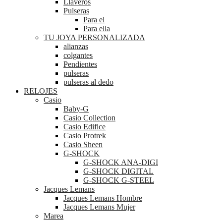
Llaveros
Pulseras
Para el
Para ella
TU JOYA PERSONALIZADA
alianzas
colgantes
Pendientes
pulseras
pulseras al dedo
RELOJES
Casio
Baby-G
Casio Collection
Casio Edifice
Casio Protrek
Casio Sheen
G-SHOCK
G-SHOCK ANA-DIGI
G-SHOCK DIGITAL
G-SHOCK G-STEEL
Jacques Lemans
Jacques Lemans Hombre
Jacques Lemans Mujer
Marea