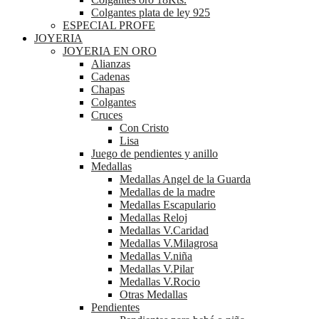
Colgantes plata de ley 925
ESPECIAL PROFE
JOYERIA
JOYERIA EN ORO
Alianzas
Cadenas
Chapas
Colgantes
Cruces
Con Cristo
Lisa
Juego de pendientes y anillo
Medallas
Medallas Angel de la Guarda
Medallas de la madre
Medallas Escapulario
Medallas Reloj
Medallas V.Caridad
Medallas V.Milagrosa
Medallas V.niña
Medallas V.Pilar
Medallas V.Rocio
Otras Medallas
Pendientes