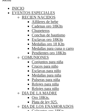
INICIO
EVENTOS ESPECIALES
RECIEN NACIDOS
Alfileres de bebe
Cadenas oro 18Klts
Chupeteros
Conchas de bautismo
Esclavas oro 18Klts
Medallas oro 18 Klts
Medallas para cuna o carro
Pendientes oro 18Klts
COMUNIONES
Conjuntos para niña
Cruces para niño
Esclavas para niño
Medallas para niña
Pulseras para niña
Relojes para niña
Relojes para niño
DIA DE LA MADRE
Oro 18Kts.
Plata de ley 925.
DIA DE LOS ENAMORADOS
Colgantes oro 18Kts.