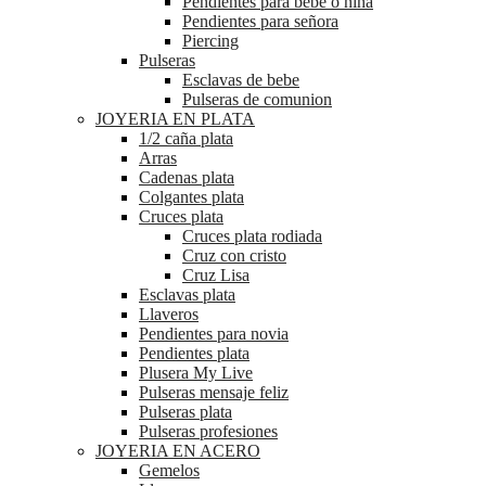
Pendientes para bebé o niña
Pendientes para señora
Piercing
Pulseras
Esclavas de bebe
Pulseras de comunion
JOYERIA EN PLATA
1/2 caña plata
Arras
Cadenas plata
Colgantes plata
Cruces plata
Cruces plata rodiada
Cruz con cristo
Cruz Lisa
Esclavas plata
Llaveros
Pendientes para novia
Pendientes plata
Plusera My Live
Pulseras mensaje feliz
Pulseras plata
Pulseras profesiones
JOYERIA EN ACERO
Gemelos