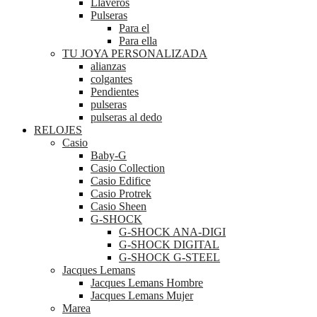
Llaveros
Pulseras
Para el
Para ella
TU JOYA PERSONALIZADA
alianzas
colgantes
Pendientes
pulseras
pulseras al dedo
RELOJES
Casio
Baby-G
Casio Collection
Casio Edifice
Casio Protrek
Casio Sheen
G-SHOCK
G-SHOCK ANA-DIGI
G-SHOCK DIGITAL
G-SHOCK G-STEEL
Jacques Lemans
Jacques Lemans Hombre
Jacques Lemans Mujer
Marea