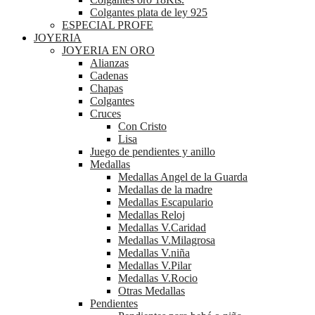
Colgantes plata de ley 925
ESPECIAL PROFE
JOYERIA
JOYERIA EN ORO
Alianzas
Cadenas
Chapas
Colgantes
Cruces
Con Cristo
Lisa
Juego de pendientes y anillo
Medallas
Medallas Angel de la Guarda
Medallas de la madre
Medallas Escapulario
Medallas Reloj
Medallas V.Caridad
Medallas V.Milagrosa
Medallas V.niña
Medallas V.Pilar
Medallas V.Rocio
Otras Medallas
Pendientes