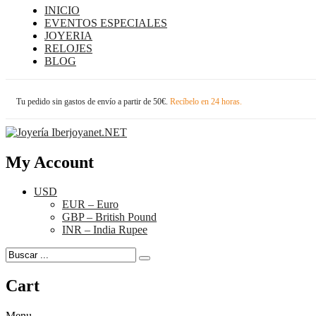
INICIO
EVENTOS ESPECIALES
JOYERIA
RELOJES
BLOG
Tu pedido sin gastos de envío a partir de 50€.
Recíbelo en 24 horas.
My Account
USD
EUR – Euro
GBP – British Pound
INR – India Rupee
Cart
Menu