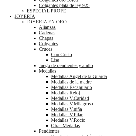
Colgantes plata de ley 925
ESPECIAL PROFE
JOYERIA
JOYERIA EN ORO
Alianzas
Cadenas
Chapas
Colgantes
Cruces
Con Cristo
Lisa
Juego de pendientes y anillo
Medallas
Medallas Angel de la Guarda
Medallas de la madre
Medallas Escapulario
Medallas Reloj
Medallas V.Caridad
Medallas V.Milagrosa
Medallas V.niña
Medallas V.Pilar
Medallas V.Rocio
Otras Medallas
Pendientes