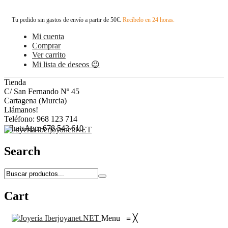
Tu pedido sin gastos de envío a partir de 50€.
Recíbelo en 24 horas.
Mi cuenta
Comprar
Ver carrito
Mi lista de deseos 😉
Tienda
C/ San Fernando Nº 45
Cartagena (Murcia)
Llámanos!
Teléfono: 968 123 714
WhatsApp: 678 543 610
Search
Cart
Menu
≡
╳