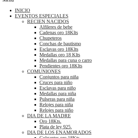
INICIO
EVENTOS ESPECIALES
RECIEN NACIDOS
Alfileres de bebe
Cadenas oro 18Klts
Chupeteros
Conchas de bautismo
Esclavas oro 18Klts
Medallas oro 18 Klts
Medallas para cuna o carro
Pendientes oro 18Klts
COMUNIONES
Conjuntos para niña
Cruces para niño
Esclavas para niño
Medallas para niña
Pulseras para niña
Relojes para niña
Relojes para niño
DIA DE LA MADRE
Oro 18Kts.
Plata de ley 925.
DIA DE LOS ENAMORADOS
Colgantes oro 18Kts.