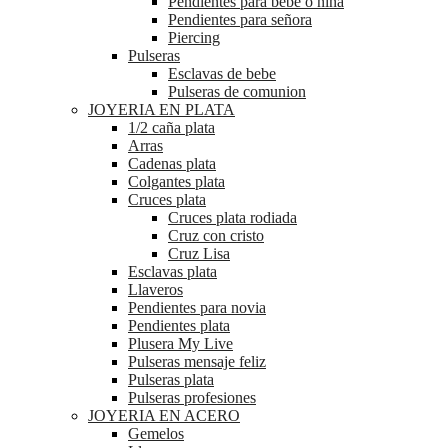
Pendientes para bebé o niña
Pendientes para señora
Piercing
Pulseras
Esclavas de bebe
Pulseras de comunion
JOYERIA EN PLATA
1/2 caña plata
Arras
Cadenas plata
Colgantes plata
Cruces plata
Cruces plata rodiada
Cruz con cristo
Cruz Lisa
Esclavas plata
Llaveros
Pendientes para novia
Pendientes plata
Plusera My Live
Pulseras mensaje feliz
Pulseras plata
Pulseras profesiones
JOYERIA EN ACERO
Gemelos