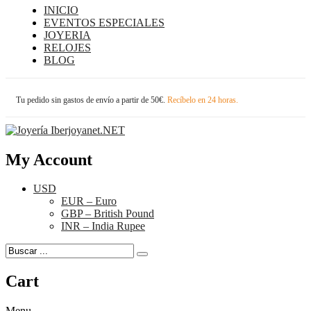
INICIO
EVENTOS ESPECIALES
JOYERIA
RELOJES
BLOG
Tu pedido sin gastos de envío a partir de 50€.
Recíbelo en 24 horas.
My Account
USD
EUR – Euro
GBP – British Pound
INR – India Rupee
Cart
Menu