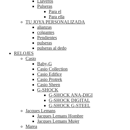
Llaveros
Pulseras
Para el
Para ella
TU JOYA PERSONALIZADA
alianzas
colgantes
Pendientes
pulseras
pulseras al dedo
RELOJES
Casio
Baby-G
Casio Collection
Casio Edifice
Casio Protrek
Casio Sheen
G-SHOCK
G-SHOCK ANA-DIGI
G-SHOCK DIGITAL
G-SHOCK G-STEEL
Jacques Lemans
Jacques Lemans Hombre
Jacques Lemans Mujer
Marea