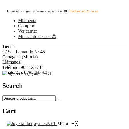
Tu pedido sin gastos de envío a partir de 50€.
Recíbelo en 24 horas.
Mi cuenta
Comprar
Ver carrito
Mi lista de deseos 😉
Tienda
C/ San Fernando Nº 45
Cartagena (Murcia)
Llámanos!
Teléfono: 968 123 714
WhatsApp: 678 543 610
Search
Cart
Menu
≡
╳