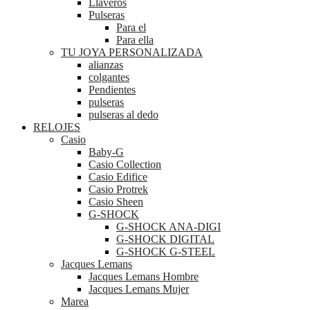
Llaveros
Pulseras
Para el
Para ella
TU JOYA PERSONALIZADA
alianzas
colgantes
Pendientes
pulseras
pulseras al dedo
RELOJES
Casio
Baby-G
Casio Collection
Casio Edifice
Casio Protrek
Casio Sheen
G-SHOCK
G-SHOCK ANA-DIGI
G-SHOCK DIGITAL
G-SHOCK G-STEEL
Jacques Lemans
Jacques Lemans Hombre
Jacques Lemans Mujer
Marea