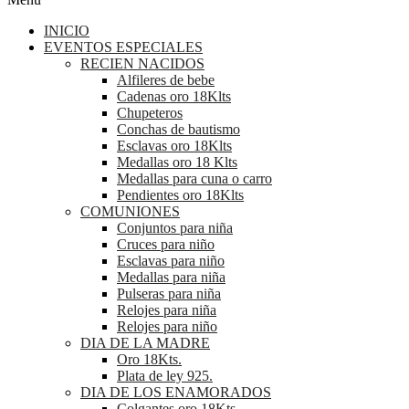
INICIO
EVENTOS ESPECIALES
RECIEN NACIDOS
Alfileres de bebe
Cadenas oro 18Klts
Chupeteros
Conchas de bautismo
Esclavas oro 18Klts
Medallas oro 18 Klts
Medallas para cuna o carro
Pendientes oro 18Klts
COMUNIONES
Conjuntos para niña
Cruces para niño
Esclavas para niño
Medallas para niña
Pulseras para niña
Relojes para niña
Relojes para niño
DIA DE LA MADRE
Oro 18Kts.
Plata de ley 925.
DIA DE LOS ENAMORADOS
Colgantes oro 18Kts.