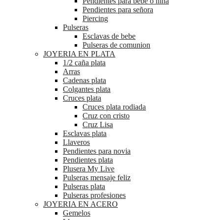
Pendientes para bebé o niña
Pendientes para señora
Piercing
Pulseras
Esclavas de bebe
Pulseras de comunion
JOYERIA EN PLATA
1/2 caña plata
Arras
Cadenas plata
Colgantes plata
Cruces plata
Cruces plata rodiada
Cruz con cristo
Cruz Lisa
Esclavas plata
Llaveros
Pendientes para novia
Pendientes plata
Plusera My Live
Pulseras mensaje feliz
Pulseras plata
Pulseras profesiones
JOYERIA EN ACERO
Gemelos