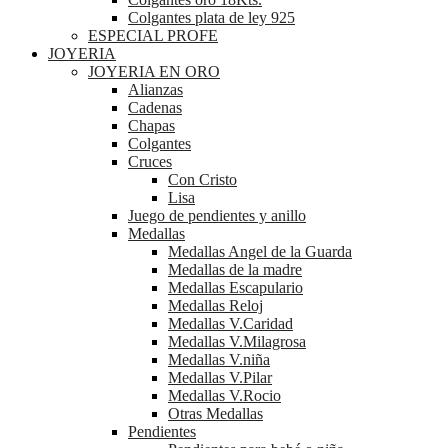
Colgantes plata de ley 925
ESPECIAL PROFE
JOYERIA
JOYERIA EN ORO
Alianzas
Cadenas
Chapas
Colgantes
Cruces
Con Cristo
Lisa
Juego de pendientes y anillo
Medallas
Medallas Angel de la Guarda
Medallas de la madre
Medallas Escapulario
Medallas Reloj
Medallas V.Caridad
Medallas V.Milagrosa
Medallas V.niña
Medallas V.Pilar
Medallas V.Rocio
Otras Medallas
Pendientes