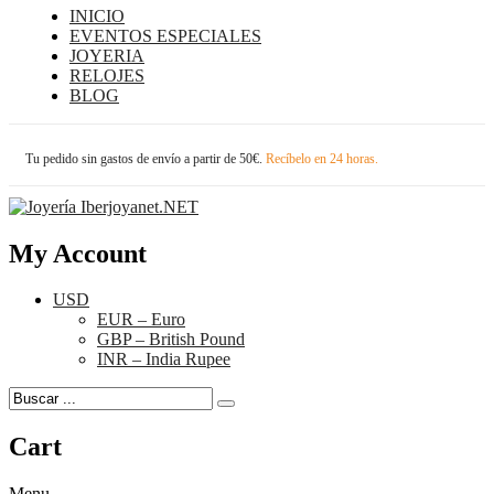
INICIO
EVENTOS ESPECIALES
JOYERIA
RELOJES
BLOG
Tu pedido sin gastos de envío a partir de 50€.
Recíbelo en 24 horas.
My Account
USD
EUR – Euro
GBP – British Pound
INR – India Rupee
Cart
Menu