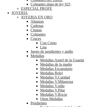
Colgantes plata de ley 925
ESPECIAL PROFE
JOYERIA
JOYERIA EN ORO
Alianzas
Cadenas
Chapas
Colgantes
Cruces
Con Cristo
Lisa
Juego de pendientes y anillo
Medallas
Medallas Angel de la Guarda
Medallas de la madre
Medallas Escapulario
Medallas Reloj
Medallas V.Caridad
Medallas V.Milagrosa
Medallas V.niña
Medallas V.Pilar
Medallas V.Rocio
Otras Medallas
Pendientes