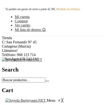
Tu pedido sin gastos de envío a partir de 50€.
Recíbelo en 24 horas.
Mi cuenta
Comprar
Ver carrito
Mi lista de deseos 😉
Tienda
C/ San Fernando Nº 45
Cartagena (Murcia)
Llámanos!
Teléfono: 968 123 714
WhatsApp: 678 543 610
Search
Cart
Menu
≡
╳