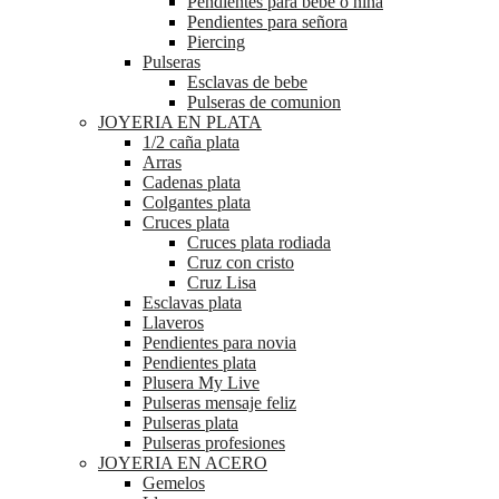
Pendientes para bebé o niña
Pendientes para señora
Piercing
Pulseras
Esclavas de bebe
Pulseras de comunion
JOYERIA EN PLATA
1/2 caña plata
Arras
Cadenas plata
Colgantes plata
Cruces plata
Cruces plata rodiada
Cruz con cristo
Cruz Lisa
Esclavas plata
Llaveros
Pendientes para novia
Pendientes plata
Plusera My Live
Pulseras mensaje feliz
Pulseras plata
Pulseras profesiones
JOYERIA EN ACERO
Gemelos