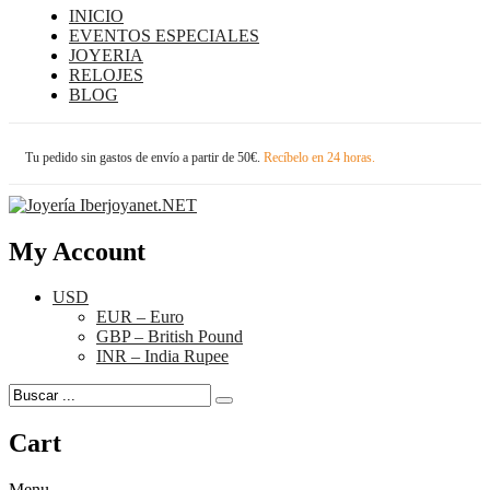
INICIO
EVENTOS ESPECIALES
JOYERIA
RELOJES
BLOG
Tu pedido sin gastos de envío a partir de 50€.
Recíbelo en 24 horas.
My Account
USD
EUR – Euro
GBP – British Pound
INR – India Rupee
Cart
Menu