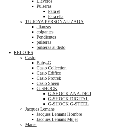
Llaveros
Pulseras
Para el
Para ella
TU JOYA PERSONALIZADA
alianzas
colgantes
Pendientes
pulseras
pulseras al dedo
RELOJES
Casio
Baby-G
Casio Collection
Casio Edifice
Casio Protrek
Casio Sheen
G-SHOCK
G-SHOCK ANA-DIGI
G-SHOCK DIGITAL
G-SHOCK G-STEEL
Jacques Lemans
Jacques Lemans Hombre
Jacques Lemans Mujer
Marea