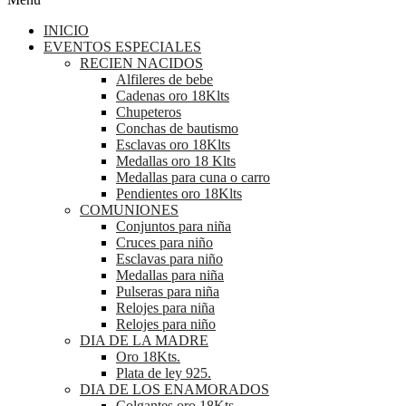
INICIO
EVENTOS ESPECIALES
RECIEN NACIDOS
Alfileres de bebe
Cadenas oro 18Klts
Chupeteros
Conchas de bautismo
Esclavas oro 18Klts
Medallas oro 18 Klts
Medallas para cuna o carro
Pendientes oro 18Klts
COMUNIONES
Conjuntos para niña
Cruces para niño
Esclavas para niño
Medallas para niña
Pulseras para niña
Relojes para niña
Relojes para niño
DIA DE LA MADRE
Oro 18Kts.
Plata de ley 925.
DIA DE LOS ENAMORADOS
Colgantes oro 18Kts.