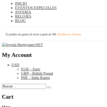
INICIO
EVENTOS ESPECIALES
JOYERIA
RELOJES
BLOG
Tu pedido sin gastos de envío a partir de 50€.
Recíbelo en 24 horas.
My Account
USD
EUR – Euro
GBP – British Pound
INR – India Rupee
Cart
Menu