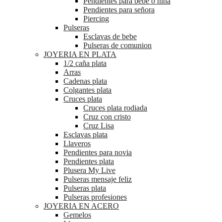
Pendientes para bebé o niña
Pendientes para señora
Piercing
Pulseras
Esclavas de bebe
Pulseras de comunion
JOYERIA EN PLATA
1/2 caña plata
Arras
Cadenas plata
Colgantes plata
Cruces plata
Cruces plata rodiada
Cruz con cristo
Cruz Lisa
Esclavas plata
Llaveros
Pendientes para novia
Pendientes plata
Plusera My Live
Pulseras mensaje feliz
Pulseras plata
Pulseras profesiones
JOYERIA EN ACERO
Gemelos