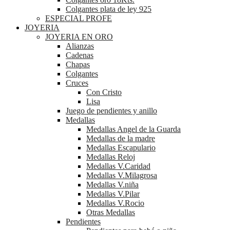
Colgantes plata de ley 925
ESPECIAL PROFE
JOYERIA
JOYERIA EN ORO
Alianzas
Cadenas
Chapas
Colgantes
Cruces
Con Cristo
Lisa
Juego de pendientes y anillo
Medallas
Medallas Angel de la Guarda
Medallas de la madre
Medallas Escapulario
Medallas Reloj
Medallas V.Caridad
Medallas V.Milagrosa
Medallas V.niña
Medallas V.Pilar
Medallas V.Rocio
Otras Medallas
Pendientes