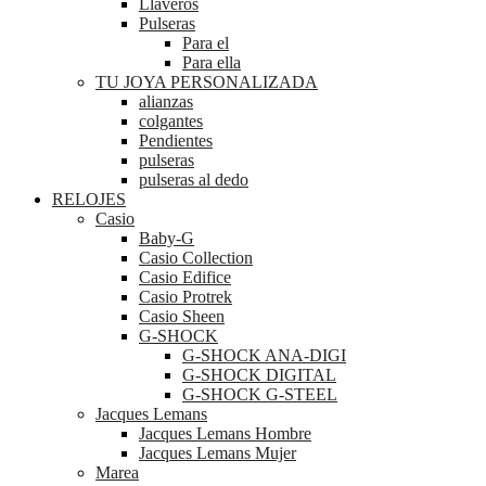
Llaveros
Pulseras
Para el
Para ella
TU JOYA PERSONALIZADA
alianzas
colgantes
Pendientes
pulseras
pulseras al dedo
RELOJES
Casio
Baby-G
Casio Collection
Casio Edifice
Casio Protrek
Casio Sheen
G-SHOCK
G-SHOCK ANA-DIGI
G-SHOCK DIGITAL
G-SHOCK G-STEEL
Jacques Lemans
Jacques Lemans Hombre
Jacques Lemans Mujer
Marea