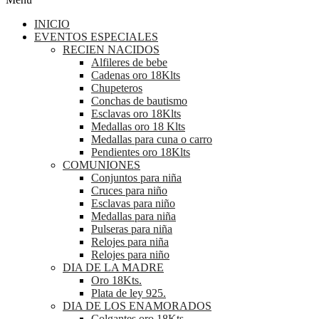
INICIO
EVENTOS ESPECIALES
RECIEN NACIDOS
Alfileres de bebe
Cadenas oro 18Klts
Chupeteros
Conchas de bautismo
Esclavas oro 18Klts
Medallas oro 18 Klts
Medallas para cuna o carro
Pendientes oro 18Klts
COMUNIONES
Conjuntos para niña
Cruces para niño
Esclavas para niño
Medallas para niña
Pulseras para niña
Relojes para niña
Relojes para niño
DIA DE LA MADRE
Oro 18Kts.
Plata de ley 925.
DIA DE LOS ENAMORADOS
Colgantes oro 18Kts.