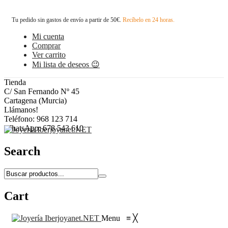
Tu pedido sin gastos de envío a partir de 50€.
Recíbelo en 24 horas.
Mi cuenta
Comprar
Ver carrito
Mi lista de deseos 😉
Tienda
C/ San Fernando Nº 45
Cartagena (Murcia)
Llámanos!
Teléfono: 968 123 714
WhatsApp: 678 543 610
Search
Cart
Menu
≡
╳